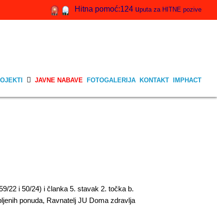
Hitna pomoć:124 u
puta za HITNE pozive
OJEKTI
JAVNE NABAVE
FOTOGALERIJA
KONTAKT
IMPHACT
/22 i 50/24) i članka 5. stavak 2. točka b.
upljenih ponuda, Ravnatelj JU Doma zdravlja