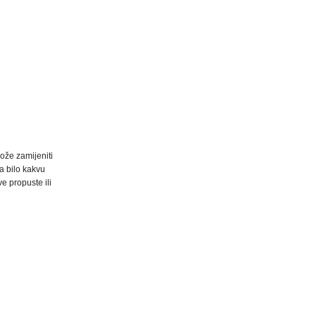
ože zamijeniti
za bilo kakvu
ve propuste ili