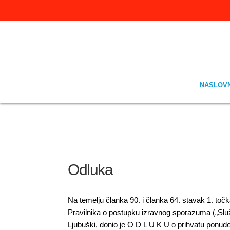
NASLOV
Odluka
Na temelju članka 90. i članka 64. stavak 1. točk
Pravilnika o postupku izravnog sporazuma („Služb
Ljubuški, donio je O D L U K U o prihvatu pon