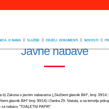
NICA
O NAMA
SLUŽBE
ODJELI
DOKUMENTI
NOVOSTI
PR
Javne nabave
a b) Zakona o javnim nabavama („Službeni glasnik BiH“, broj: 39/14, 59
eni glasnik BiH“ broj: 90/14) i članka 29. Statuta, a na temelju prik
ude za nabavu "TOALETNI PAPIR"