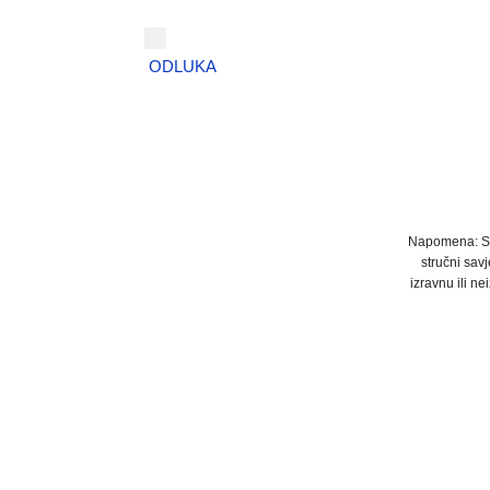
ODLUKA
Napomena: Sad
stručni savj
izravnu ili ne