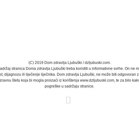
(C) 2019 Dom zdravlja Ljubuški / dzljubuski.com.
ržaj stranica Doma zdravlja Ljubuški treba koristiti u informativne svrhe. On ne m
et, dijagnozu ili liječenje liječnika. Dom zdravlja Ljubuški, ne može biti odgovoran 
izravnu štetu koja bi mogla proizaći iz korištenja www.dzljubuski.com, te za bilo kak
pogreške u sadržaju stranice.